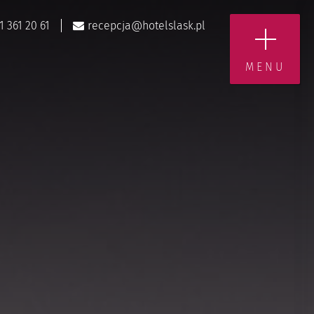
1 361 20 61
recepcja@hotelslask.pl
MENU