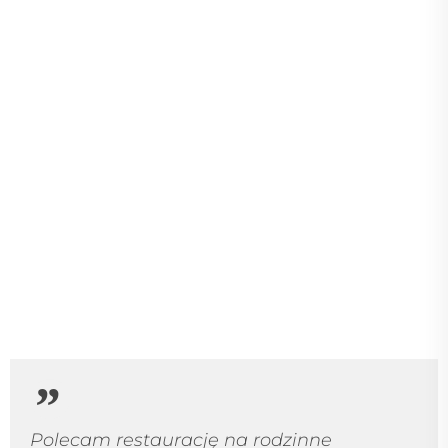
Gorąco polecamy Hotel Śląsk!
Bardzo miła i profesjonalna obsługa. Od samego początku
otrzymaliśmy wsparcie od managera Pana Grzegorza.
Wszystko nam wyjaśnił i doradził opierając się na swoim
doświadczeniu. Jedzenie było przepyszne i w ilości nie do
przejedzenia. Gdybyśmy jeszcze raz mieli urządzać wesele,
ponownie wybralibyśmy Hotel Śląsk!
Dominik Jaworski
14 lipca 2020
5
/ 5
Polecam restaurację na rodzinne