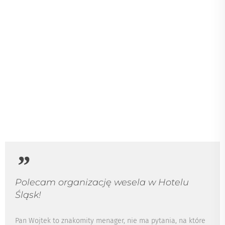
Podczas wesela cała obsługa zachowywała pełen
profesjonalizm, a wszelkie prośby i uwagi były na bieżąco
realizowane. Zebraliśmy bardzo pozytywne wrażenia od gości
w kwestii organizacji, jedzenia, miejsca oraz pokoi
noclegowych oraz sami bardzo miło zapamiętamy to
wydarzenie i całe przyjęcie.
Tomasz Klimczak
15 października 2021
5
/ 5
Polecam organizację wesela w Hotelu
Śląsk!
Pan Wojtek to znakomity menager, nie ma pytania, na które