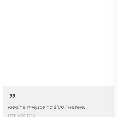
nich w pokoju. Na miejscu również wszystko było
zorganizowane perfekcyjnie – pracownicy pokierowali
rodziców, pomogli im się odnaleźć i czuli się naprawdę
zaopiekowani.
Jestem ogromnie wdzięczna za profesjonalizm i ciepło ze
strony całego personelu. Rodzice wrócili wypoczęci i
przeszczęśliwi. Z całego serca polecam ten hotel – obsługa
na najwyższym poziomie!
Aleksandra
20 maja 2025
5
/ 5
Idealne miejsce na ślub i wesele!
Drogi Wojciechu,