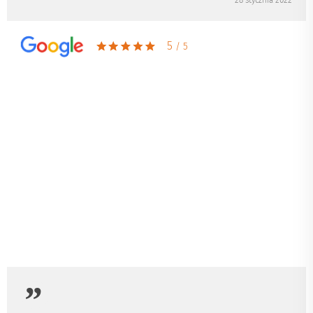
28 stycznia 2022
5
/ 5
Hotel bardzo ładny, pokoje czyste,
śniadania fantastyczne.
Mirosław
23 grudnia 2021
5
/ 5