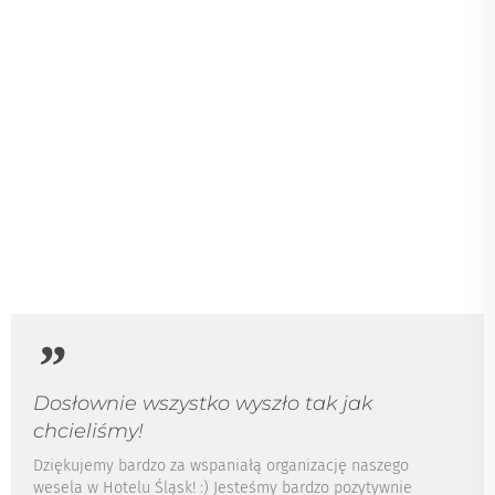
jedzenie było pyszne i w bardzo dużych ilościach, podawane
bardzo sprawnie. Na plus jest możliwość modyfikowania
ilości i rodzaju potraw pomiędzy proponowanymi pakietami.
Nie zabrakło również propozycji dla wegetarian. Pan
Wojciech zawsze służył radą, polecił nam także świetnego
fotografa i florystkę. Zarówno my jak i goście byliśmy
zachwyceni całokształtem :) Pozdrawiamy, Paulina i Marcin
Paulnia
13 września 2022
10
/ 10
Dosłownie wszystko wyszło tak jak
chcieliśmy!
Dziękujemy bardzo za wspaniałą organizację naszego
wesela w Hotelu Śląsk! :) Jesteśmy bardzo pozytywnie