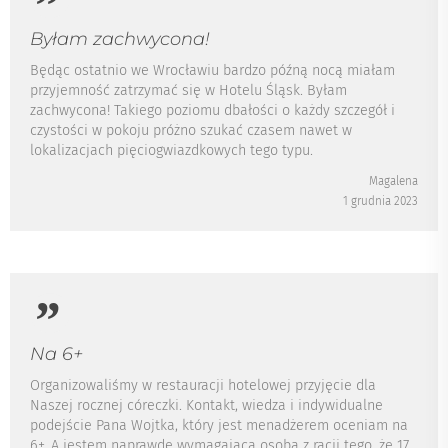
Byłam zachwycona!
Będąc ostatnio we Wrocławiu bardzo późną nocą miałam
przyjemność zatrzymać się w Hotelu Śląsk. Byłam
zachwycona! Takiego poziomu dbałości o każdy szczegół i
czystości w pokoju próżno szukać czasem nawet w
lokalizacjach pięciogwiazdkowych tego typu.
Magalena
1 grudnia 2023
Na 6+
Organizowaliśmy w restauracji hotelowej przyjęcie dla
Naszej rocznej córeczki. Kontakt, wiedza i indywidualne
podejście Pana Wojtka, który jest menadżerem oceniam na
6+. A jestem naprawdę wymagającą osobą z racji tego, że 17