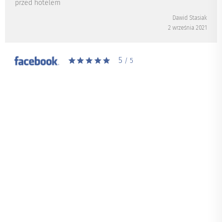
przed hotelem
Dawid Stasiak
2 września 2021
5
/ 5
Obiekt super
Obiekt super. Standard obiektu jak dla wyższej kategorii.
bezpłatny parking.
Miłosz
27 sierpnia 2021
9
/ 10