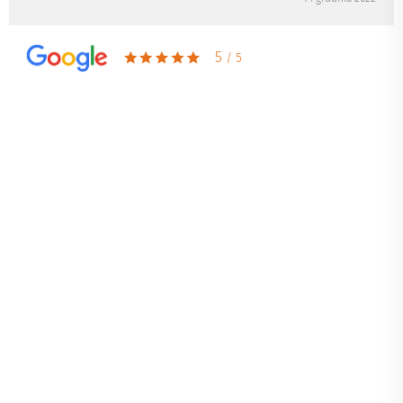
5
/ 5
Zarówno my jak i goście byliśmy
zachwyceni całokształtem
W Hotelu Śląsk organizowaliśmy nasze wesele i jesteśmy
bardzo zadowoleni z naszego wyboru. Mimo, że na co dzień
mieszkamy w Poznaniu, to bez problemu udało nam się
ustalić wszystkie szczegóły imprezy z Panem Wojciechem
mailowo, a jeśli była taka potrzeba zawsze znalazł się
dogodny dla wszystkich termin spotkania we Wrocławiu.
Większość gości była przyjezdnych i mimo, że w tym samym
czasie piętro niżej odbywało się inne wesele, to nie było
problemu z noclegami. Nasze wesele mieliśmy w Sali
Stalowej na I piętrze i do dyspozycji mieliśmy też duży taras.
Na pochwałę zasługuje zespół kelnerski oraz kucharz -