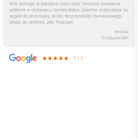
Miła obsługa, w pokojach czyściutko. Smaczne śniadania.
Jedzenie w restauracji bardzo dobre. Świetna miejscówka na
wypad do Wrocławia, blisko do przystanku tramwajowego,
blisko do centrum, zoo. Polecam
Anna Gaj
15 listopada 2021
5
/ 5
Bardzo pozytywne wrażenia
W restauracji Hotelu Śląsk organizowaliśmy wesele z
poprawinami dla około 100 osób. Cały proces przygotowań
począwszy od pierwszych rozmów po bardziej intensywne
ustalenia przebiegł bardzo płynnie i sprawnie. Współpraca i
komunikacja z Panem Wojciechem oraz Panią Justyną
przebiegała w bardzo miłej i pozytywnej atmosferze.