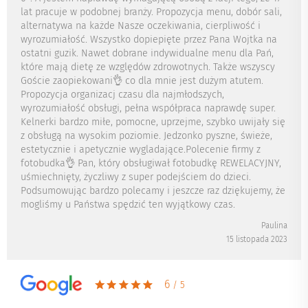
lat pracuje w podobnej branży. Propozycja menu, dobór sali,
alternatywa na każde Nasze oczekiwania, cierpliwość i
wyrozumiałość. Wszystko dopiepięte przez Pana Wojtka na
ostatni guzik. Nawet dobrane indywidualne menu dla Pań,
które mają dietę ze względów zdrowotnych. Także wszyscy
Goście zaopiekowani👌 co dla mnie jest dużym atutem.
Propozycja organizacj czasu dla najmłodszych,
wyrozumiałość obsługi, pełna współpraca naprawdę super.
Kelnerki bardzo miłe, pomocne, uprzejme, szybko uwijały się
z obsługą na wysokim poziomie. Jedzonko pyszne, świeże,
estetycznie i apetycznie wygladające.Polecenie firmy z
fotobudka👌 Pan, który obsługiwał fotobudkę REWELACYJNY,
uśmiechnięty, życzliwy z super podejściem do dzieci.
Podsumowując bardzo polecamy i jeszcze raz dziękujemy, że
mogliśmy u Państwa spędzić ten wyjątkowy czas.
Paulina
15 listopada 2023
6
/ 5