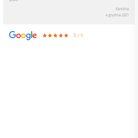
Karolina
4 grudnia 2021
5
/ 5
Polecam Hotel Śląsk
Bardzo czysto , pyszne jedzonko i bardzo miła obsługa na
pewno tam wrócimy
Ewelina Adamkiewicz
24 listopada 2021
5
/ 5